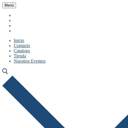
Ir
Menú
Cerrar
Menú
al
contenido
Inicio
Contacto
Catalogo
Tienda
Nuestros Eventos