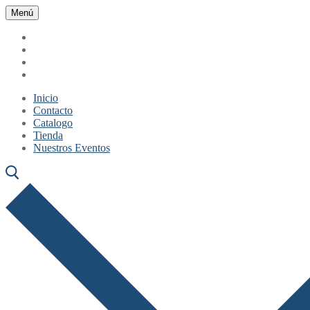
Ir
Menú
Cerrar
Menú
al
contenido
Inicio
Contacto
Catalogo
Tienda
Nuestros Eventos