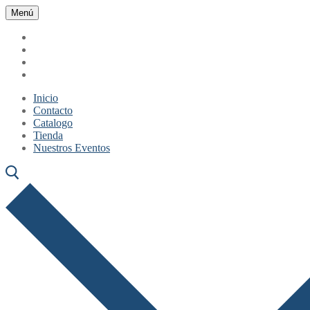
Ir
Menú
Cerrar
Menú
al
contenido
Inicio
Contacto
Catalogo
Tienda
Nuestros Eventos