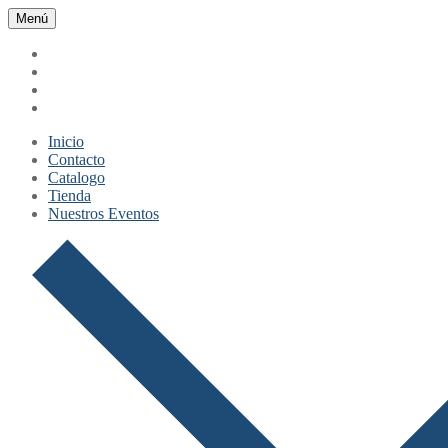
Ir
Menú
Cerrar
Menú
al
contenido
Inicio
Contacto
Catalogo
Tienda
Nuestros Eventos