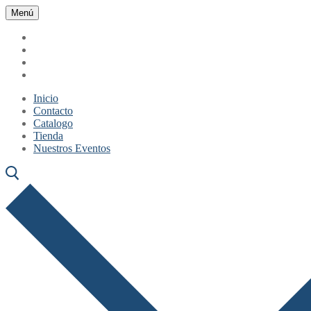
Ir
Menú
Cerrar
Menú
al
contenido
Inicio
Contacto
Catalogo
Tienda
Nuestros Eventos