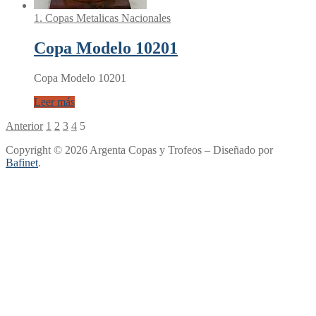
1. Copas Metalicas Nacionales
Copa Modelo 10201
Copa Modelo 10201
Leer más
Paginación
Anterior
1
2
3
4
5
de
Copyright © 2026 Argenta Copas y Trofeos – Diseñado por
Bafinet
.
entradas